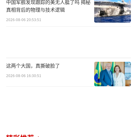
中国军舰发现跟踪的美无人艇了吗 揭秘
盟之际。欧盟已经制定了一个七步计划，并称
真相背后的物理与技术逻辑
如果乌克兰想加入欧盟就要遵循该计划。其中
2026-08-06 20:53:51
包括加强反腐败工作、打击洗钱活动，以及制
定削弱该国寡头权势的法律。
（责任编辑：许朝）
这两个大国，真撕破脸了
2026-08-06 16:30:51