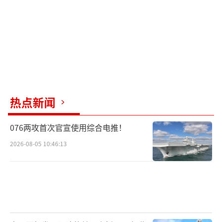
乌克兰《基辅独立报》称，乌梅罗夫在9月
6日接替列兹尼科夫成为乌防长。后者被指在任
期内涉及乌军装备采购和物资相关的多起丑
闻。乌总统泽连斯基于9月3日宣布了解除列兹
尼科夫职务的决定，并表示乌国防部需要与军
热点新闻
方和社会建立新的互动方式。泽连斯基还提出
了新任国防部长的一系列关键优先事项，其中
076两攻首次官宣使用综合电推！
包括加强国防部在军事领域的核心作用、确保
2026-08-05 10:46:13
对士兵的保护、扩大国际伙伴关系、遏制腐
败、加快创新、改革军队以跟上北约标准等。
英国《每日邮报》分析称，此次6名副部长
均被解职，可能与乌国防部的战时腐败有关。
此次打击腐败的行动正值乌克兰正寻求加入欧