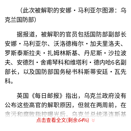
（此次被解职的安娜·马利亚尔图源：乌
克兰国防部）
据报道，被解职的官员包括国防部副部长
安娜·马利亚尔、沃洛德梅尔·加夫里洛夫、
罗斯泰斯拉夫·扎姆林斯基、丹尼斯·沙拉波
夫、安德烈·舍甫琴科和维塔利·德内哈6名副
部长，以及国防部国务秘书科斯蒂安廷·瓦先
科。
英国《每日邮报》指出，乌克兰政府没有
公布这些高官的解职原因，但就在两周前，在
贪污和腐败指控曝光后，乌克兰总统泽连斯基
点击查看全文(剩余
64
%)
解除了时任乌国防部长的职务，并任命了新防