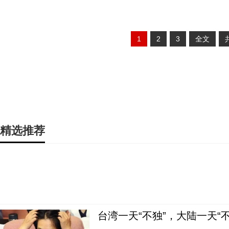
1
2
3
全文
精选推荐
台湾一天“不独”，大陆一天“