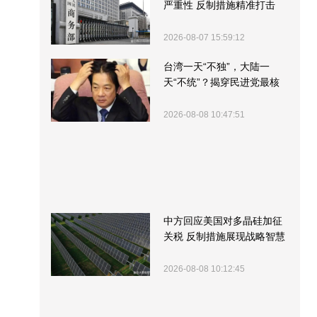
严重性 反制措施精准打击
2026-08-07 15:59:12
台湾一天“不独”，大陆一
天“不统”？揭穿民进党最核
心的盘算
2026-08-08 10:47:51
中方回应美国对多晶硅加征
关税 反制措施展现战略智慧
2026-08-08 10:12:45