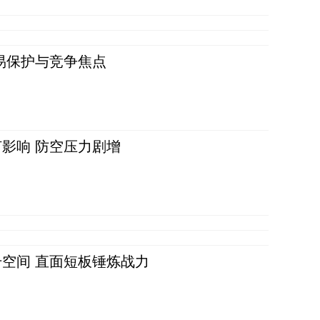
易保护与竞争焦点
影响 防空压力剧增
空间 直面短板锤炼战力