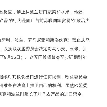
出反应，禁止从波兰进口蔬菜和水果。他还
产品的行为是阻止与前苏联国家贸易的“政治声
匈牙利、波兰、罗马尼亚和斯洛伐克）禁止从乌
，以换取欧盟委员会决定对乌小麦、玉米、油
至9月15日）。这五国希望禁令至少延期到年
继续对其粮食出口进行任何限制，欧盟委员会
辅准备在法庭上捍卫自己的权利。虽然欧盟委
洛伐克和波兰则延长了对乌农产品的进口禁令。