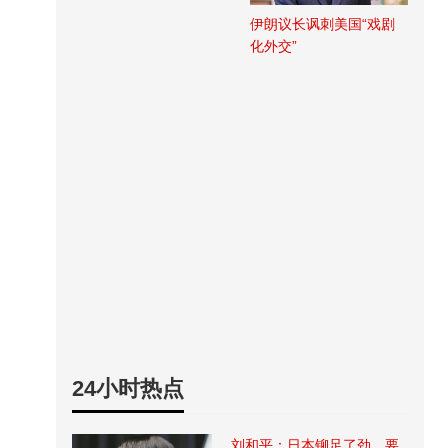
伊朗议长讽刺美国“戏剧
化外交”
24小时热点
刘和平：日本铆足了劲，要