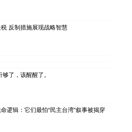
税 反制措施展现战略智慧
听够了，该醒醒了。
命逻辑：它们最怕“民主台湾”叙事被揭穿