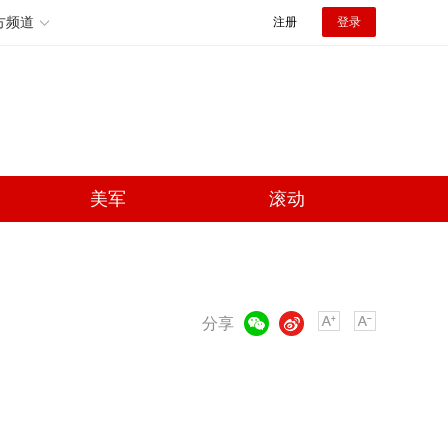
方频道
注册
登录
美军
滚动
微信
微博
分享