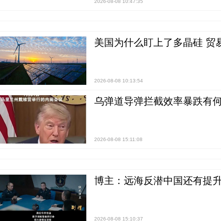
2026-08-08 10:47:35
美国为什么盯上了多晶硅 贸
2026-08-08 10:13:54
乌弹道导弹拦截效率暴跌有何
2026-08-08 15:11:08
博主：远海反潜中国还有提升
2026-08-08 15:10:37