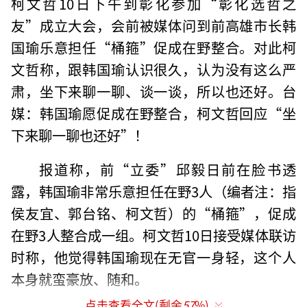
柯文哲10日下午到彰化参加“彰化选哲之
友”成立大会，会前被媒体问到前高雄市长韩
国瑜乐意担任“桶箍”促成在野整合。对此柯
文哲称，跟韩国瑜认识很久，认为没有这么严
肃，坐下来聊一聊、谈一谈，所以也还好。台
媒：韩国瑜愿促成在野整合，柯文哲回应“坐
下来聊一聊也还好”！
报道称，前“立委”邱毅日前在脸书透
露，韩国瑜非常乐意担任在野3人（编者注：指
侯友宜、郭台铭、柯文哲）的“桶箍”，促成
在野3人整合成一组。柯文哲10日接受媒体联访
时称，他觉得韩国瑜现在无官一身轻，这个人
本身就蛮豪放、随和。
点击查看全文(剩余
57
%)