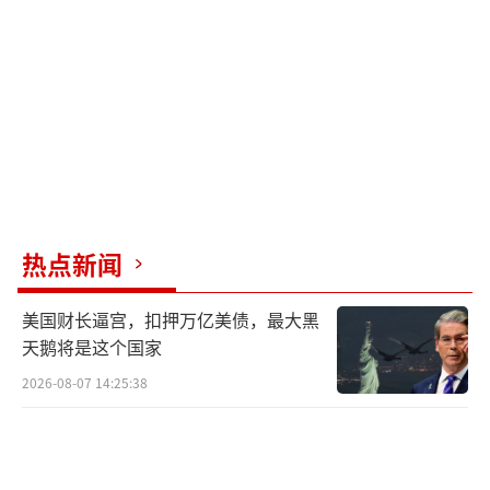
注。台湾中时新闻网9月2日等多家台媒报道
称，国民党主席朱立伦当天参加活动被问到整
合进度，朱立伦表示“每天都有新进度，每天
都有一些结果”。
朱立伦此前曾提出想与柯文哲会面喝咖啡
的想法。对此，朱立伦9日表示，有通过幕僚提
热点新闻
出这样的邀请，柯文哲跟他是旧识，对公共议
题、两岸关系、未来走向等都可坐下来谈，这
美国财长逼宫，扣押万亿美债，最大黑
本来就是在野党主席的工作。
（责任编辑：卢其龙 CM
天鹅将是这个国家
0882）
2026-08-07 14:25:38