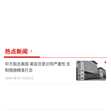
联合国环境规划署将贫铀定义为一种会带
来化学和放射性污染的重金属。穿甲弹撞击目
标之后会产生铀粉尘和一些金属碎片。
加拿大核安全委员会称，对人体健康来
说，“贫铀主要的危险不是放射性，而是化学
毒性。摄入或吸入较多的量，会损害肾脏。如
热点新闻
果人在较长时期内吸入大量细微的贫铀颗粒，
最令人担忧的危害是罹患肺癌的风险会加
中方狙击美国 美官员意识到严重性 反
制措施精准打击
大”。
2026-08-07 15:59:12
贫铀弹被认为是海湾战争老兵健康问题的
主要因素之一，也被认为是导致伊拉克费卢杰
市癌症发病率上升或先天畸形增多的罪魁祸
首。不过，它所扮演的角色还没有完全得到科