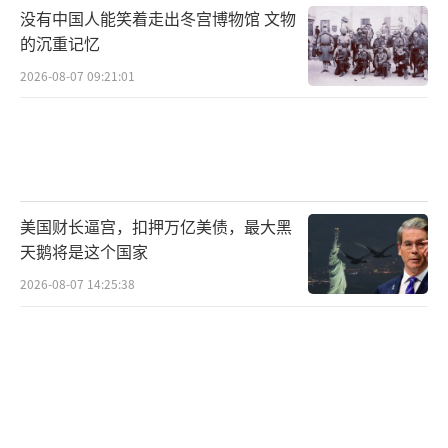
没有中国人能笑着走出冬宫博物馆 文物
学的验证。
的沉重记忆
国际原子能机构参与了一些研究，认
2026-08-07 09:21:01
为“如果贫铀弹是以细微颗粒的形式污染了环
境，那么人体和环境遭受的放射性风险不会太
大”。不过该机构也指出：“在存在贫铀弹碎
片或完整贫铀弹的情况下，接触到它们的人可
美国财长逼宫，扣押万亿美债，最大黑
能会受到辐射。”
（责任编辑：许朝）
天鹅将是这个国家
2026-08-07 14:25:38