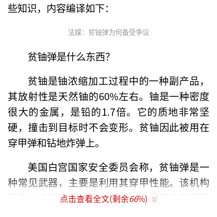
些知识，内容编译如下：
法媒：贫铀弹为何备受争议
贫铀弹是什么东西？
贫铀是铀浓缩加工过程中的一种副产品，
其放射性是天然铀的60%左右。铀是一种密度
很大的金属，是铅的1.7倍。它的质地非常坚
硬，撞击到目标时不会变形。贫铀因此被用在
穿甲弹和钻地炸弹上。
美国白宫国家安全委员会称，贫铀弹是一
种常见武器，主要是利用其穿甲性能。该机构
声称，这些弹药“没有辐射也不属于核武器级
点击查看全文(剩余
66
%)
别”，国际法并不禁止使用此类武器。