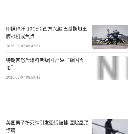
印媒称歼-10CE引西方兴趣 巴基斯坦王
牌战机成焦点
2026-08-07 08:43:51
特朗普怒斥爆料者叛国 严惩“叛国言
论”
2026-08-07 08:59:43
英国男子扮死神引发恐慌被捕 医院屋顶
惊魂