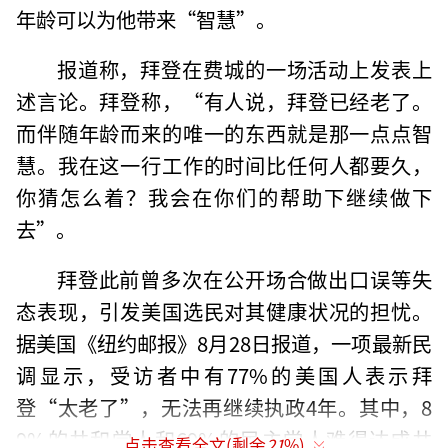
年龄可以为他带来“智慧”。
报道称，拜登在费城的一场活动上发表上
述言论。拜登称，“有人说，拜登已经老了。
而伴随年龄而来的唯一的东西就是那一点点智
慧。我在这一行工作的时间比任何人都要久，
你猜怎么着？我会在你们的帮助下继续做下
去”。
拜登此前曾多次在公开场合做出口误等失
态表现，引发美国选民对其健康状况的担忧。
据美国《纽约邮报》8月28日报道，一项最新民
调显示，受访者中有77%的美国人表示拜
登“太老了”，无法再继续执政4年。其中，8
9%的共和党人和69%的民主党人难得达成共
点击查看全文(剩余
21
%)