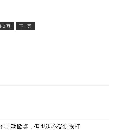
共
3
页
下一页
，不主动掀桌，但也决不受制挨打