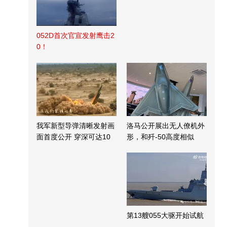
052D首次官宣发射鹰击2
0！
我军新型导弹清晰发射画
洛马公开展出无人僚机外
面首度公开 穿深可达10
形，和歼-50高度相似
米
第13艘055大驱开始试航