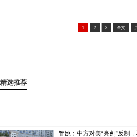
1
2
3
全文
精选推荐
管姚：中方对美“亮剑”反制