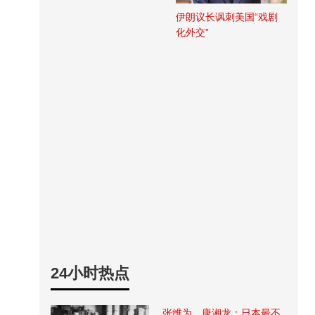
伊朗议长讽刺美国“戏剧
化外交”
24小时热点
张维为、唐湘龙：日本最不