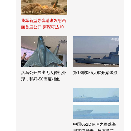
我军新型导弹清晰发射画
面首度公开 穿深可达10
米
洛马公开展出无人僚机外
第13艘055大驱开始试航
形，和歼-50高度相似
中国052D在冲之鸟礁海
域实弹射击，日本急了