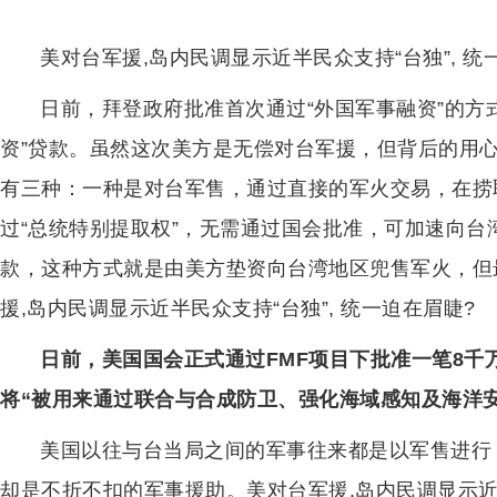
美对台军援,岛内民调显示近半民众支持“台独”, 统
日前，拜登政府批准首次通过“外国军事融资”的方式
资”贷款。虽然这次美方是无偿对台军援，但背后的用
有三种：一种是对台军售，通过直接的军火交易，在捞
过“总统特别提取权”，无需通过国会批准，可加速向台
款，这种方式就是由美方垫资向台湾地区兜售军火，但
援,岛内民调显示近半民众支持“台独”, 统一迫在眉睫?
日前，美国国会正式通过FMF项目下批准一笔8
将“被用来通过联合与合成防卫、强化海域感知及海洋
美国以往与台当局之间的军事往来都是以军售进行，
却是不折不扣的军事援助。美对台军援,岛内民调显示近半