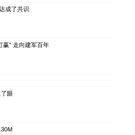
民达成了共识
赢” 走向建军百年
红了眼
30M