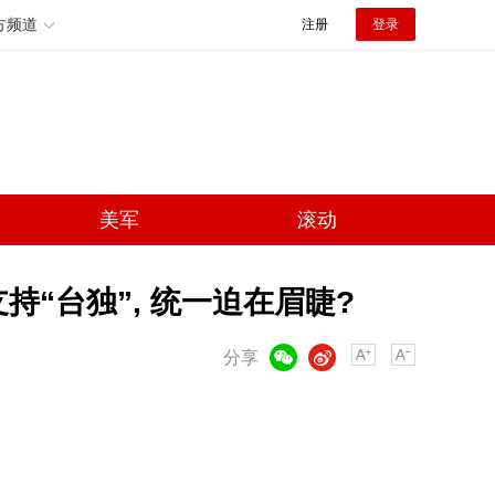
方频道
注册
登录
美军
滚动
“台独”, 统一迫在眉睫?
微信
微博
分享