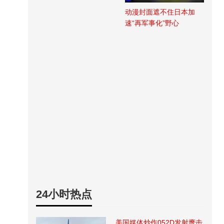
动漫封面遮不住日本加
速“再军事化”野心
24小时热点
美国媒体炒作052D发射鹰击