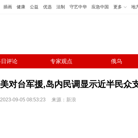
插画
健康
公益
优选
法制
守艺中华
应急中国
更多
地
每日评论
专家观点
俄乌
美对台军援,岛内民调显示近半民众支持
2023-09-05 08:53:23
来源：
新浪