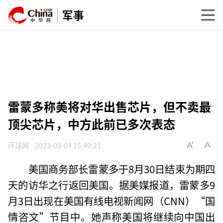
军事
雷蒙多称美将对华出售芯片，但不卖最
顶尖芯片，中方此前已多次表态
环球网
2023-09-04 15:40:21
美国商务部长雷蒙多于8月30日结束为期四
天的访华之行返回美国。据美媒报道，雷蒙多9
月3日出现在美国有线电视新闻网（CNN）“国
情咨文”节目中。她声称美国将继续向中国出