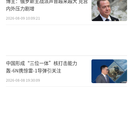
博主：俄罗斯主战派声音越来越大 克宫
内外压力剧增
2026-08-09 10:09:21
中国形成“三位一体”核打击能力
轰-6N携惊雷-1导弹引关注
2026-08-08 19:30:09