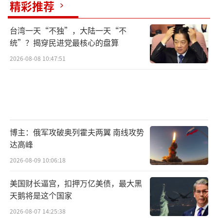
精彩推荐
台湾一天“不独”，大陆一天“不
统”？揭穿民进党最核心的盘算
2026-08-08 10:47:51
博主：俄军攻破奥列霍夫两翼 南线攻势
达高峰
2026-08-09 10:06:18
美国财长逼宫，扣押万亿美债，最大黑
天鹅将是这个国家
2026-08-07 14:25:38