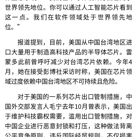
世界领先地位。你可以通过人工智能芯片看到
这一点。我们在软件领域处于世界领先地
位。”
报道提到，目前，美国从中国台湾地区进
口大量用于制造高科技产品的半导体芯片。雷
蒙多此前曾呼吁减少对台湾芯片依赖。今年4
月，她在接受彭博社采访时称，美国在芯片领
域过度依赖中国台湾地区不可持续且危险。
对于美国的一系列芯片出口管制措施，中
国外交部发言人毛宁去年10月曾表示，美国出
于维护科技霸权需要，滥用出口管制措施，对
中国企业进行恶意封锁和打压，这种做法背离
公平竞争原则，违反国际经贸规则，不仅损害