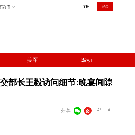
方频道
注册
登录
美军
滚动
交部长王毅访问细节:晚宴间隙
微信
微博
分享