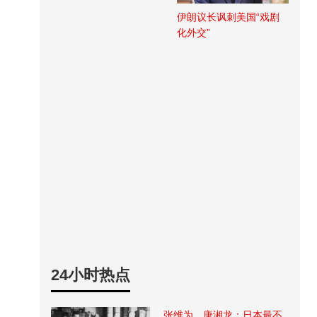
伊朗议长讽刺美国“戏剧
化外交”
24小时热点
张维为、唐湘龙：日本最不