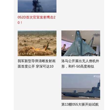
052D首次官宣发射鹰击2
0！
我军新型导弹清晰发射画
洛马公开展出无人僚机外
面首度公开 穿深可达10
形，和歼-50高度相似
米
第13艘055大驱开始试航