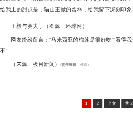
给我上的甜点是，猫山王做的蛋糕，给我留下深刻印象
王毅与赛夫丁（图源：环球网）
网友纷纷留言：“马来西亚的榴莲是很好吃”“看得我
不”……
（来源：极目新闻）
(
责任编辑
：
傅鑫
)
1
2
全文
共