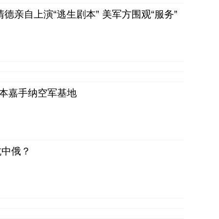
清德亲自上演“逃生剧本” 美军方围观“服务”
日本嘉手纳空军基地
抗中俄？