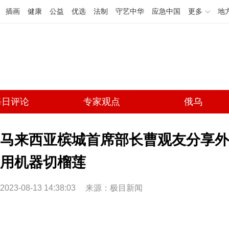
插画
健康
公益
优选
法制
守艺中华
应急中国
更多
地
每日评论
专家观点
俄乌
马来西亚槟城首席部长曹观友分享外
用机器切榴莲
2023-08-13 14:38:03
来源：极目新闻