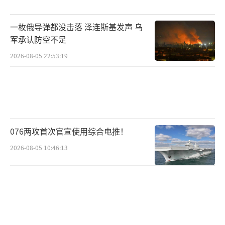
民进党当局这几年总是将“新南向”政绩
挂在嘴边，台湾“中央大学”经济系教授吴大
一枚俄导弹都没击落 泽连斯基发声 乌
任表示，中美贸易战后，台湾“新南向”才逐
军承认防空不足
渐有了成绩，但并非民进党当局推行“新南
2026-08-05 22:53:19
向”政策所带来的效果，主要是全球新趋势、
供应链讲求“中国+1”才逐渐出头。
海峡导报记者方艳艳整理报道
（责任编辑：傅
鑫）
076两攻首次官宣使用综合电推！
2026-08-05 10:46:13