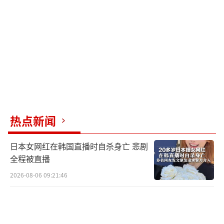
和‘审计部′总有一个是造谣吧”“‘审计部长′
是不想干了？”
早些时候，台湾财政部门7月19日公布的统
计数据显示，今年上半年台湾地区对“新南
向”18国出口414亿美元，年减17.1%，除了印
度、泰国及不丹是正成长外，其余“全趴”。
其中跌幅最深是文莱（年减66.8%）、孟加拉
热点新闻
（跌57.7%）、新西兰（跌41.7%）。
日本女网红在韩国直播时自杀身亡 悲剧
近日，还有台湾网友在网络上查找越南旅
全程被直播
游的相关资讯时，竟发现“越南有非常多的韩
2026-08-06 09:21:46
国人”“就连洗头按摩的老板都是韩国人”，
引发许多网友讨论“台湾已经没有优势了”。