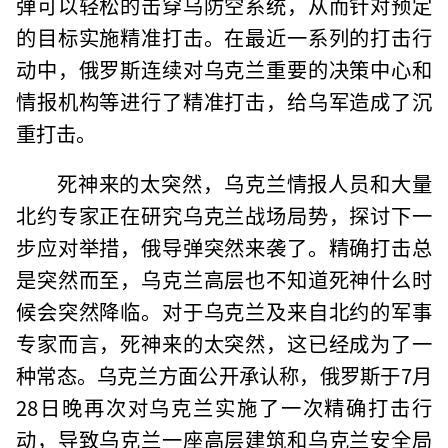
弹可以轻松的击穿乌防空系统，从而针对预定
的目标实施精准打击。在最近一系列的打击行
动中，俄罗斯连续对乌克兰重要的决策中心和
情报机构等进行了精准打击，给乌军造成了沉
重打击。
死神来的太突然，乌克兰情报人员和大量
北约专家正在研究乌克兰战场局势，探讨下一
步应对举措，俄导弹突然来袭了。精确打击总
是突然而至，乌克兰高层也不知道死神什么时
候会突然降临。对于乌克兰及来自北约的军事
专家而言，死神来的太突然，这已经成为了一
种常态。乌克兰方面公开承认称，俄罗斯于7月
28日晚再次对乌克兰实施了一次精确打击行
动，导致乌克兰一座高层建筑和乌克兰安全局