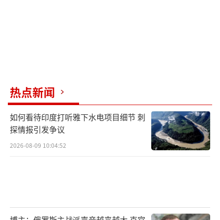
热点新闻
如何看待印度打听雅下水电项目细节 刺
探情报引发争议
2026-08-09 10:04:52
博主：俄罗斯主战派声音越来越大 克宫