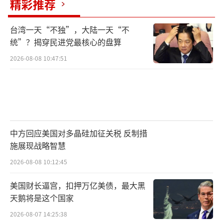
精彩推荐
台湾一天“不独”，大陆一天“不
统”？揭穿民进党最核心的盘算
2026-08-08 10:47:51
中方回应美国对多晶硅加征关税 反制措
施展现战略智慧
2026-08-08 10:12:45
美国财长逼宫，扣押万亿美债，最大黑
天鹅将是这个国家
2026-08-07 14:25:38