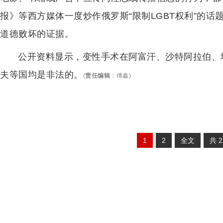
报》等西方媒体一度炒作俄罗斯“限制LGBT权利”的话
道德败坏的证据。
公开资料显示，变性手术在阿富汗、沙特阿拉伯、
夫等国均是非法的。
(
责任编辑
：
傅鑫
)
1
2
全文
共