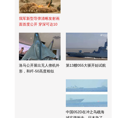
我军新型导弹清晰发射画
面首度公开 穿深可达10
米
洛马公开展出无人僚机外
第13艘055大驱开始试航
形，和歼-50高度相似
中国052D在冲之鸟礁海
域实弹射击，日本急了