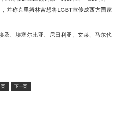
题，并称克里姆林宫想将LGBT宣传成西方国家
埃及、埃塞尔比亚、尼日利亚、文莱、马尔代
2
页
下一页