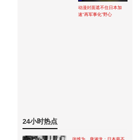
动漫封面遮不住日本加
速“再军事化”野心
24小时热点
张维为、唐湘龙：日本最不