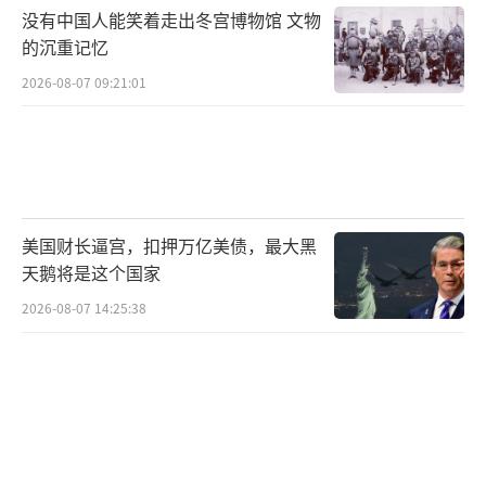
为，
美国政府的最终决策取决于多方的利益平
没有中国人能笑着走出冬宫博物馆 文物
衡和综合考虑，包括所谓国家安全因素等。这
的沉重记忆
次会面能产生的影响程度目前还很难确定。
2026-08-07 09:21:01
（责
任编辑：傅鑫）
美国财长逼宫，扣押万亿美债，最大黑
天鹅将是这个国家
2026-08-07 14:25:38