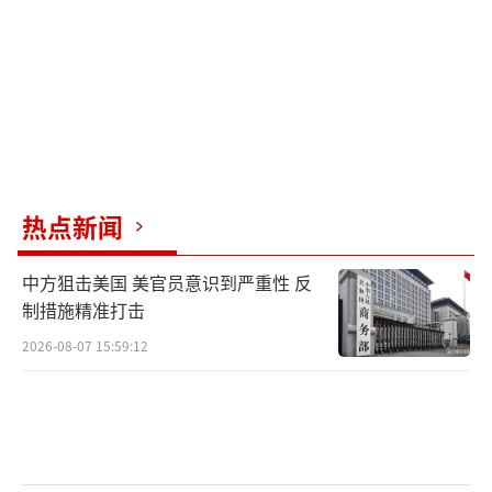
的外交努力。
在半导体企业当面向白宫表达担忧的同
日，SIA发表声明，
呼吁拜登政府“不要进一步
限制”对华芯片销售。
这一行业组织表示，相关限制过于宽泛、
热点新闻
模棱两可，
可能会削弱美国半导体产业的竞争
力，扰乱供应链，造成重大的市场不确定性。
中方狙击美国 美官员意识到严重性 反
制措施精准打击
深度科技研究院院长张孝荣18日对《环球
2026-08-07 15:59:12
时报》记者表示，限制半导体对华出口可能会
导致美国半导体行业失去中国市场份额并降低
产量，从而影响行业收入，进而降低研发创新
速度。对于17日美国政企界的会面，张孝荣认