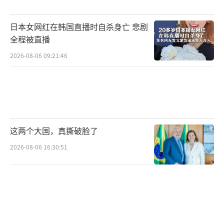
到底是为了解决问题还是为了攻击中国，
日本女网红在韩国直播时自杀身亡 悲剧
我想已经很清楚了。美国政府自己无能管控毒
全程被直播
品问题，企图将黑锅甩给中国，抹黑我们的同
2026-08-06 09:21:46
时，也在煽动其他国家与中国脱钩断链，抹黑
中国的国际形象。
毒品管控本身就是要从自身出发，转嫁矛
盾和指责他国是不能从根源上解决美国泛滥成
这两个大国，真撕破脸了
灾的毒品问题的。对待这件事情，中国的态度
2026-08-06 16:30:51
很明确，那就是美国无权也无理随意非法逮捕
别国公民，简单粗暴两个字：放人！
（责任编辑：
傅鑫）