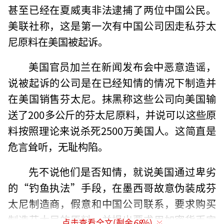
甚至已经在夏威夷非法逮捕了两位中国公民。
美联社称，这是第一次有中国公司因走私芬太
尼原料在美国被起诉。
美国官员加兰在新闻发布会中恶意造谣，
说被起诉的公司是在已经知情的情况下制造并
在美国销售芬太尼。抹黑称这些公司向美国输
送了200多公斤的芬太尼原料，并说可以这些原
料按照理论来说杀死2500万美国人。这简直是
危言耸听，无耻构陷。
先不说他们是否知情，就说美国通过卑劣
的“钓鱼执法”手段，在墨西哥故意伪装成芬
太尼制造商，假意和中国公司联系，要求购买
制造芬太尼的原料，并提出要求用加密货币完
点击查看全文(剩余
68
%)