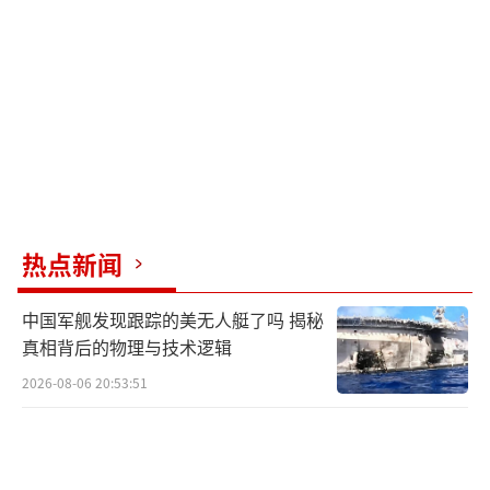
到现在美国已经消费了世界百分之八十的阿片
类药物。
虽然说美国打着为了维护国内安全的幌子
去起诉和逮捕中国公民，看似是为了美国民
众，实则更多的还是故意针对和抹黑中国。想
要将美国毒品问题嫁祸到中国的身上，认为是
中国向美国“投毒”，这其实是“中国威胁
热点新闻
论”的变种，本质还是要在国际舆论场上诋毁
中国军舰发现跟踪的美无人艇了吗 揭秘
和攻击中国。除了毒品，枪支泛滥也是美国的
真相背后的物理与技术逻辑
一个严重问题。那么我想问问看，即使美国每
2026-08-06 20:53:51
年有超四万的美国人死于枪击，那么为什么政
府不采取枪支管制措施？为什么不去起诉和逮
捕那些制造和销售枪支的军火商？