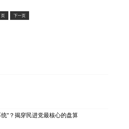
2
页
下一页
不统”？揭穿民进党最核心的盘算