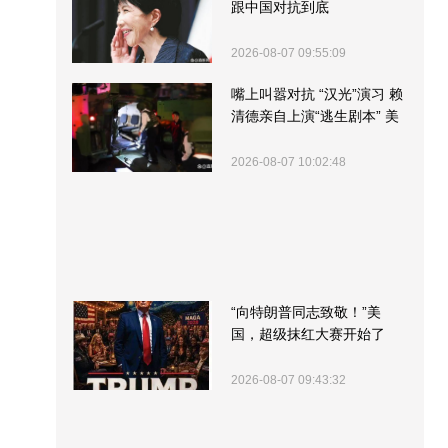
跟中国对抗到底
2026-08-07 09:55:09
嘴上叫嚣对抗 “汉光”演习 赖
清德亲自上演“逃生剧本” 美
军方围观“服务”
2026-08-07 10:02:48
“向特朗普同志致敬！”美
国，超级抹红大赛开始了
2026-08-07 09:43:32