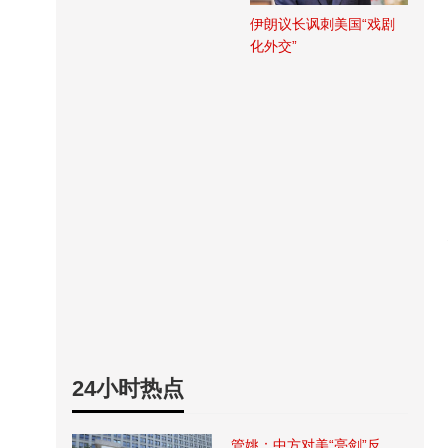
伊朗议长讽刺美国“戏剧
化外交”
24小时热点
管姚：中方对美“亮剑”反