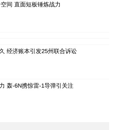
空间 直面短板锤炼战力
久 经济账本引发25州联合诉讼
 轰-6N携惊雷-1导弹引关注