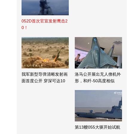
052D首次官宣发射鹰击2
0！
我军新型导弹清晰发射画
洛马公开展出无人僚机外
面首度公开 穿深可达10
形，和歼-50高度相似
米
第13艘055大驱开始试航