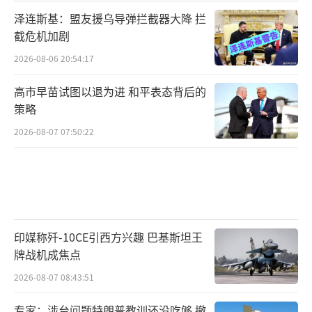
泽连斯基：盟友援乌导弹拦截器大降 拦
截危机加剧
2026-08-06 20:54:17
高市早苗试图以退为进 和平表态背后的
策略
2026-08-07 07:50:22
印媒称歼-10CE引西方兴趣 巴基斯坦王
牌战机成焦点
2026-08-07 08:43:51
专家：涉台问题特朗普教训还没吃够 撤