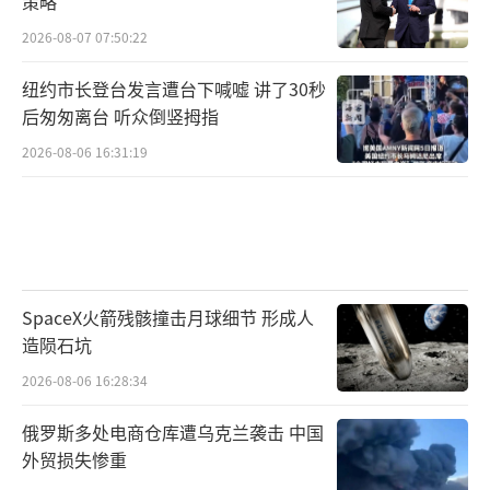
策略
2026-08-07 07:50:22
纽约市长登台发言遭台下喊嘘 讲了30秒
后匆匆离台 听众倒竖拇指
2026-08-06 16:31:19
SpaceX火箭残骸撞击月球细节 形成人
造陨石坑
2026-08-06 16:28:34
俄罗斯多处电商仓库遭乌克兰袭击 中国
外贸损失惨重