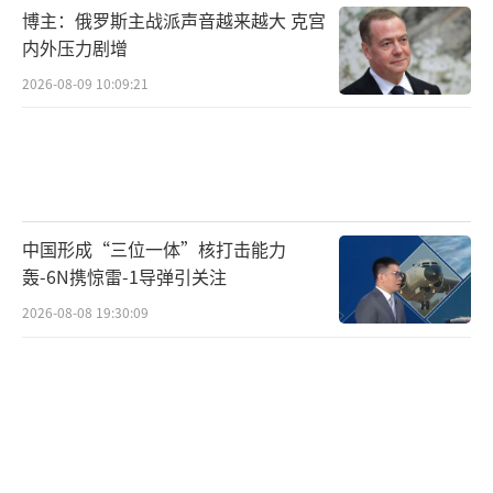
博主：俄罗斯主战派声音越来越大 克宫
接受了其建议，停止瓦格纳武装人员在俄罗斯
内外压力剧增
领土上的行动，并进一步采取措施缓和紧张局
2026-08-09 10:09:21
势。随后，普里戈任发布消息称，瓦格纳集团
车队停止行进，调转方向返回营地。
来源：环球网/林泽宇
（责任编辑：傅鑫）
中国形成“三位一体”核打击能力
轰-6N携惊雷-1导弹引关注
2026-08-08 19:30:09