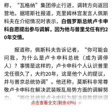
称，“瓦格纳”集团停止行进，调转方向返回
营地。据塔斯社报道，克里姆林宫发言人佩斯
科夫在介绍情况时表示，
白俄罗斯总统卢卡申
科自愿提出参与调解，因为他与普里戈任有约2
0年交情。
报道称，佩斯科夫告诉记者，“你可能会
问我，为什么是卢卡申科总统（成为调停
人）？事情是这样的，卢卡申科个人认识普里
戈任很久了，大约20年，这是他个人的提议，
并与普京总统协调”。他还称，莫斯科非常尊
敬卢卡申科在解决武装叛乱局势方面的调解努
力，“两位总统就卢卡申科为解决局势提供调
点击查看全文(剩余
65
%)
解努力达成共识”，
“我们对这一准备工作给