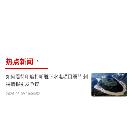
示，“瓦格纳事件”不会对俄罗斯在乌克兰的
特别军事行动造成影响。他说，
“绝不会。特
别军事行动仍在继续，我们在前线的战士们有
着英勇表现，他们非常有效地击退了乌克兰武
装部队的反攻，并且行动将继续”。
据俄媒此前报道，当地时间24日上午，俄
热点新闻
罗斯总统普京向白俄罗斯总统卢卡申科介绍了
瓦格纳集团在俄罗斯南部的情况。两国元首同
如何看待印度打听雅下水电项目细节 刺
探情报引发争议
意采取联合行动。在达成协议后，卢卡申科表
示，在普京的协调下，与瓦格纳集团负责人普
2026-08-09 10:04:52
里戈任举行了会谈。据悉，会谈持续了一天，
双方就停止在俄罗斯领土上发生流血事件达成
协议。根据白俄罗斯总统卢卡申科官方账号发
布的消息，瓦格纳雇佣兵集团创始人普里戈任