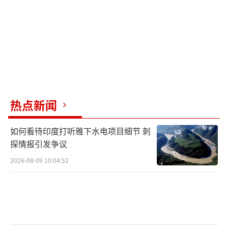
不缺呢。”↓
今年3月，马祖因缺乏肉品，疑有人在营地
显眼沙滩处写下“伙房都没肉，肚子饿只能吃
罐头”等“抗议”字样，在岛内引发轩然大
波。国民党台北市议员李彦秀3月6日在脸书发
热点新闻
文表示，羞辱台军的，正是蔡英文与民进党。
对于有人在沙滩上写下“马防部伙房都没肉，
如何看待印度打听雅下水电项目细节 刺
肚子饿都吃罐头”，她直言，若不是亲眼所
探情报引发争议
见，真的无法想象，这就是蔡英文口中“20年
2026-08-09 10:04:52
来经济最好的台湾”。
李彦秀质问，当台军士兵21天苦等不到补
给，只能仿效荒岛求生、在沙滩上写字求救
时，蔡英文不会感到羞愧吗？蔡英文无力解决