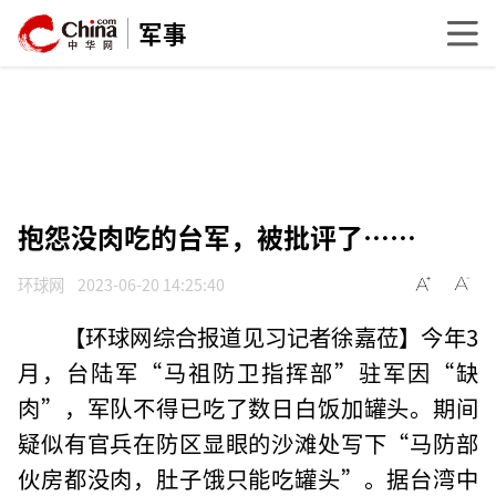
军事
抱怨没肉吃的台军，被批评了……
环球网
2023-06-20 14:25:40
【环球网综合报道见习记者徐嘉莅】今年3
月，台陆军“马祖防卫指挥部”驻军因“缺
肉”，军队不得已吃了数日白饭加罐头。期间
疑似有官兵在防区显眼的沙滩处写下“马防部
伙房都没肉，肚子饿只能吃罐头”。据台湾中