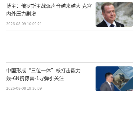
博主：俄罗斯主战派声音越来越大 克宫
层出不穷的军纪问题，还让体力消耗极大的第
内外压力剧增
一线官兵吃不到肉，“羞辱、践踏台军尊严
2026-08-09 10:09:21
的，不正是蔡英文及民进党吗”？
（责任编辑：傅
鑫）
中国形成“三位一体”核打击能力
轰-6N携惊雷-1导弹引关注
2026-08-08 19:30:09