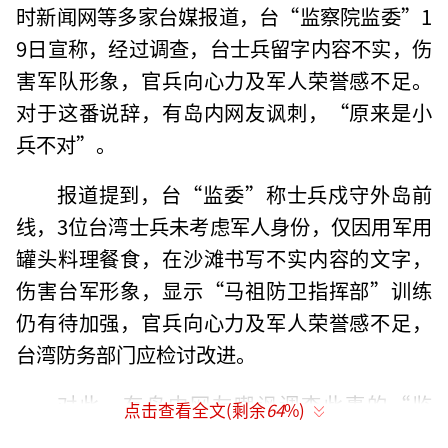
时新闻网等多家台媒报道，台“监察院监委”1
9日宣称，经过调查，台士兵留字内容不实，伤
害军队形象，官兵向心力及军人荣誉感不足。
对于这番说辞，有岛内网友讽刺，“原来是小
兵不对”。
报道提到，台“监委”称士兵戍守外岛前
线，3位台湾士兵未考虑军人身份，仅因用军用
罐头料理餐食，在沙滩书写不实内容的文字，
伤害台军形象，显示“马祖防卫指挥部”训练
仍有待加强，官兵向心力及军人荣誉感不足，
台湾防务部门应检讨改进。
对此，有岛内网友嘲讽调查此事的“监
点击查看全文(剩余
64
%)
委”：“原来是小兵不对，竟不以吃罐头为