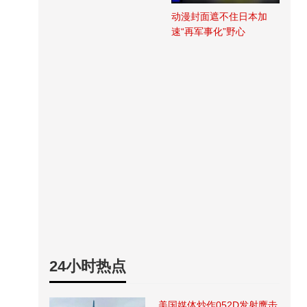
动漫封面遮不住日本加
速“再军事化”野心
24小时热点
美国媒体炒作052D发射鹰击