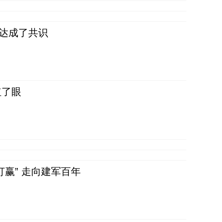
民达成了共识
红了眼
赢” 走向建军百年