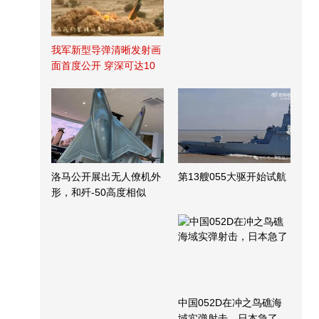
我军新型导弹清晰发射画
面首度公开 穿深可达10
米
洛马公开展出无人僚机外
第13艘055大驱开始试航
形，和歼-50高度相似
中国052D在冲之鸟礁海
域实弹射击，日本急了