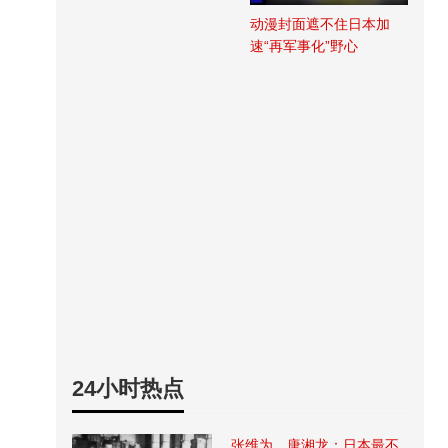
动漫封面遮不住日本加
速“再军事化”野心
24小时热点
张维为、唐湘龙：日本最不