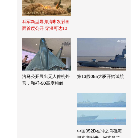
我军新型导弹清晰发射画
面首度公开 穿深可达10
米
洛马公开展出无人僚机外
第13艘055大驱开始试航
形，和歼-50高度相似
中国052D在冲之鸟礁海
域实弹射击，日本急了