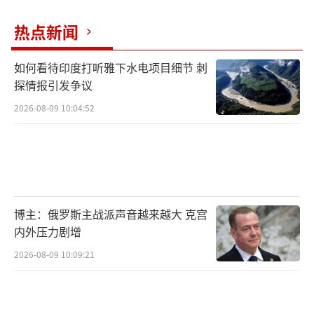
热点新闻
如何看待印度打听雅下水电项目细节 刺
探情报引发争议
2026-08-09 10:04:52
博主：俄罗斯主战派声音越来越大 克宫
内外压力剧增
2026-08-09 10:09:21