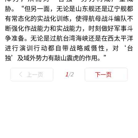
胁。“但另一面，无论是山东舰还是辽宁舰都
有常态化的实战化训练，使得航母战斗编队不
断强化作战能力和实战能力，时刻做好军事斗
争准备。无论是过航台湾海峡还是在西太平洋
进行演训行动都自带战略威慑性，对‘台
独’及域外势力有敲山震虎的作用。”
1
/2
上一页
下一页