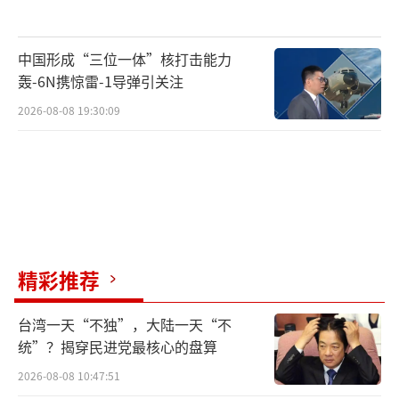
中国形成“三位一体”核打击能力
轰-6N携惊雷-1导弹引关注
2026-08-08 19:30:09
精彩推荐
台湾一天“不独”，大陆一天“不
统”？揭穿民进党最核心的盘算
2026-08-08 10:47:51