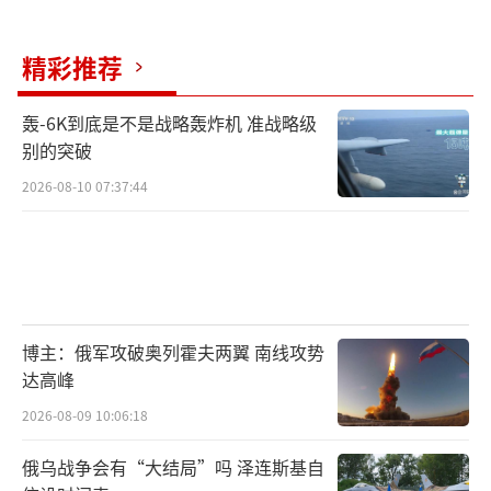
精彩推荐
轰-6K到底是不是战略轰炸机 准战略级
别的突破
2026-08-10 07:37:44
博主：俄军攻破奥列霍夫两翼 南线攻势
达高峰
2026-08-09 10:06:18
俄乌战争会有“大结局”吗 泽连斯基自