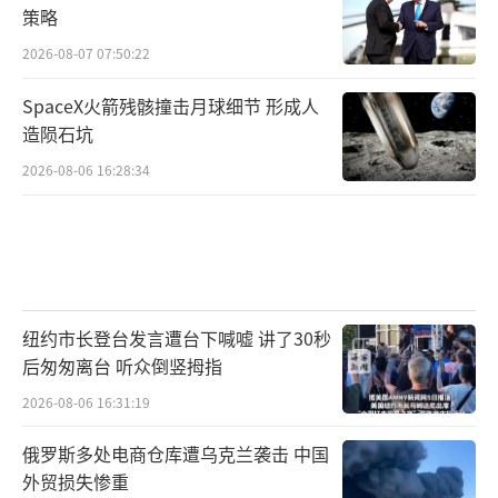
策略
2026-08-07 07:50:22
SpaceX火箭残骸撞击月球细节 形成人
造陨石坑
2026-08-06 16:28:34
纽约市长登台发言遭台下喊嘘 讲了30秒
后匆匆离台 听众倒竖拇指
2026-08-06 16:31:19
俄罗斯多处电商仓库遭乌克兰袭击 中国
外贸损失惨重