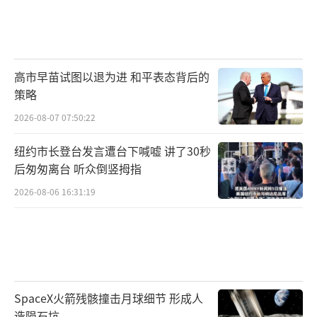
高市早苗试图以退为进 和平表态背后的
策略
2026-08-07 07:50:22
纽约市长登台发言遭台下喊嘘 讲了30秒
后匆匆离台 听众倒竖拇指
2026-08-06 16:31:19
SpaceX火箭残骸撞击月球细节 形成人
造陨石坑