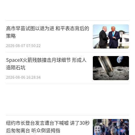
高市早苗试图以退为进 和平表态背后的
策略
2026-08-07 07:50:22
SpaceX火箭残骸撞击月球细节 形成人
造陨石坑
2026-08-06 16:28:34
纽约市长登台发言遭台下喊嘘 讲了30秒
后匆匆离台 听众倒竖拇指