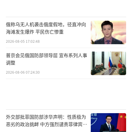
俄称乌无人机袭击俄度假地，径直冲向
海滩发生爆炸 平民伤亡惨重
2026-08-05 17:02:48
普京会见俄国防部领导层 宣布系列人事
调整
2026-08-06 07:24:30
外交部批菲国防部涉华声明：性质极为
恶劣的政治挑衅 中方强烈谴责菲律宾行
为