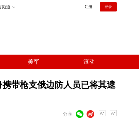
方频道
注册
登录
美军
滚动
身携带枪支俄边防人员已将其逮
微信
微博
分享