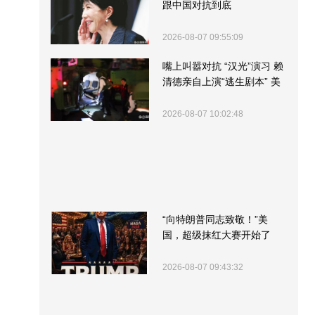
跟中国对抗到底
2026-08-07 09:55:09
嘴上叫嚣对抗 “汉光”演习 赖
清德亲自上演“逃生剧本” 美
军方围观“服务”
2026-08-07 10:02:48
“向特朗普同志致敬！”美
国，超级抹红大赛开始了
2026-08-07 09:43:32