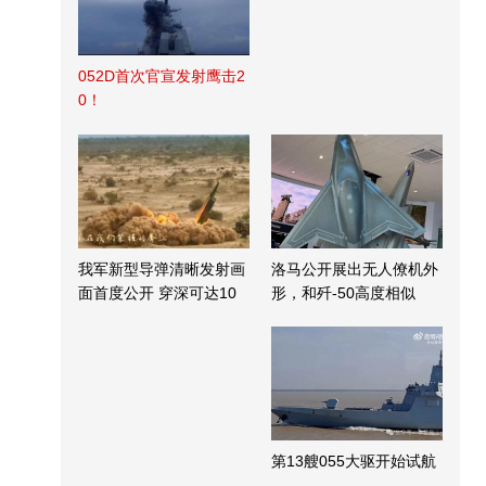
052D首次官宣发射鹰击2
0！
我军新型导弹清晰发射画
洛马公开展出无人僚机外
面首度公开 穿深可达10
形，和歼-50高度相似
米
第13艘055大驱开始试航