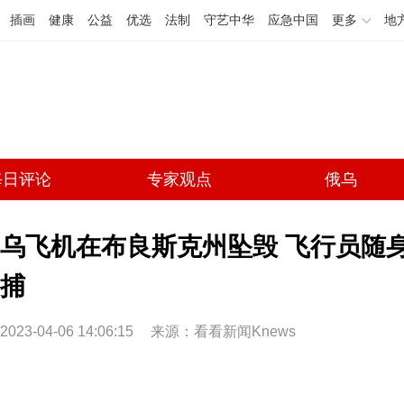
插画
健康
公益
优选
法制
守艺中华
应急中国
更多
地
每日评论
专家观点
俄乌
乌飞机在布良斯克州坠毁 飞行员随
捕
2023-04-06 14:06:15
来源：看看新闻Knews