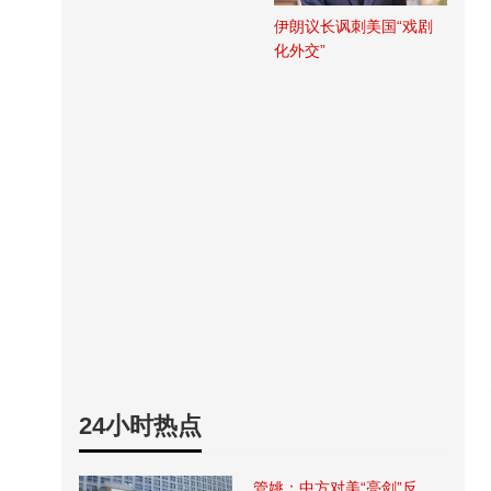
伊朗议长讽刺美国“戏剧
化外交”
24小时热点
管姚：中方对美“亮剑”反