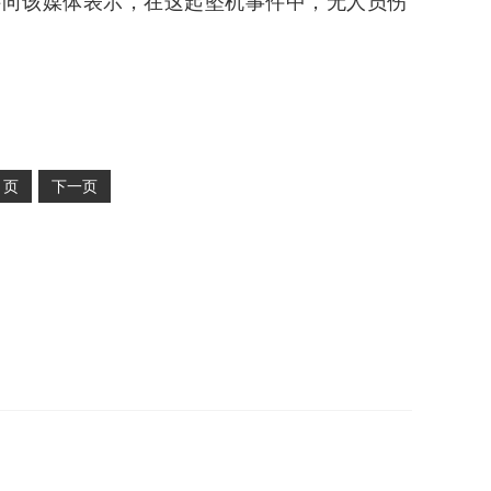
科向该媒体表示，在这起坠机事件中，无人员伤
2
页
下一页