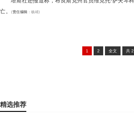
塔斯社还报道称，布良斯克州官员维克托·萨夫琴
亡。
(
责任编辑
：
杨靖
)
1
2
全文
共
精选推荐