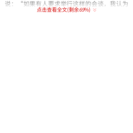
说：“如果有人要求举行这样的会谈，我认为
点击查看全文(剩余
69
%)
拉夫罗夫部长已经准备好会见布林肯国务
卿。”
据报道，从4月起，俄罗斯接任莫桑比克担
任联合国安理会轮值主席国，而俄外长拉夫罗
夫预计将在4月前往位于美国纽约的联合国总
部，参加安理会相关会议。
资料图：俄罗斯常驻联合国代表涅边贾图
自澎湃影像
据俄新社和塔斯社报道，谈及当前俄乌冲
突，俄外长拉夫罗夫3月30日接受古巴媒体采访
时表示，美西方是俄乌冲突的直接参与者，如