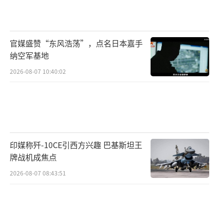
夫应邀同美国国务卿布林肯通电话。
根据美国国务院发布的一份声明，美国国
官媒盛赞“东风浩荡”，点名日本嘉手
务卿布林肯在通话中敦促俄罗斯释放此前被拘
纳空军基地
留的《华尔街日报》记者埃文·格尔什科维
2026-08-07 10:40:02
奇。布林肯在通话中表示，俄罗斯继续拘留格
什科维奇和另一名被拘留的美国公民保罗·惠
兰是“不可接受的”。
拉夫罗夫则表示，美方必须尊重俄罗斯当
印媒称歼-10CE引西方兴趣 巴基斯坦王
局根据俄国内法律和俄罗斯所承担的国际法义
牌战机成焦点
务所作出的相关决定。拉夫罗夫称，格尔什科
2026-08-07 08:43:51
维奇企图获取机密信息被当场抓获，其从事非
法活动事实确凿，俄方已将其被逮捕一事正式
通知美国驻俄罗斯大使馆。该案件将由俄法院