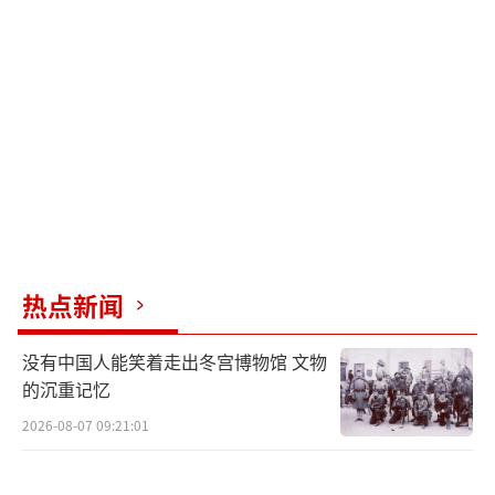
果没有西方，冲突早就结束了。拉夫罗夫还谴
责美西方正采取肮脏的勒索手段，威胁国际社
会中与俄罗斯合作的国家。
“没有人知道，明年或后年，美国人会选
择哪个国家作为他们的下一个威胁，谁将受到
攻击或孤立。也没人知道美国将惩罚哪个国
家，以在美国总统大选或国会中期选举中获
利。（因为）美国人会扭曲一切以满足他们的
热点新闻
私利。”他说道。
资料图：2022年1月21日，瑞士日内瓦，
没有中国人能笑着走出冬宫博物馆 文物
的沉重记忆
美国国务卿布林肯和俄罗斯外交部长拉夫罗夫
举行会谈。图自澎湃影像
2026-08-07 09:21:01
当地时间4月2日，俄罗斯外交部长拉夫罗