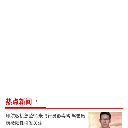
热点新闻
印航客机急坠91米飞行员疑毒驾 驾驶员
药检阳性引发关注