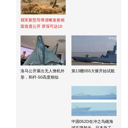
我军新型导弹清晰发射画
面首度公开 穿深可达10
米
洛马公开展出无人僚机外
第13艘055大驱开始试航
形，和歼-50高度相似
中国052D在冲之鸟礁海
域实弹射击，日本急了