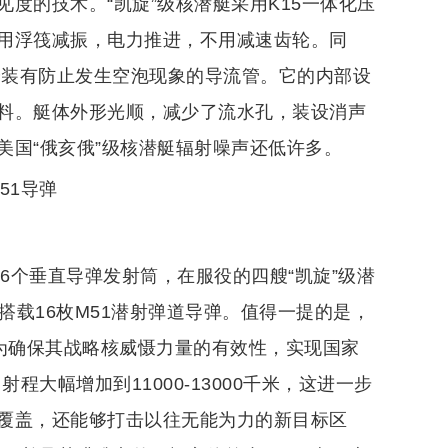
见度的技术。“凯旋”级核潜艇采用K15一体化压
用浮筏减振，电力推进，不用减速齿轮。同
安装有防止发生空泡现象的导流管。它的内部设
料。艇体外形光顺，减少了流水孔，装设消声
美国“俄亥俄”级核潜艇辐射噪声还低许多。
M51导弹
6个垂直导弹发射筒，在服役的四艘“凯旋”级潜
搭载16枚M51潜射弹道导弹。值得一提的是，
国为确保其战略核威慑力量的有效性，实现国家
程大幅增加到11000-13000千米，这进一步
覆盖，还能够打击以往无能为力的新目标区