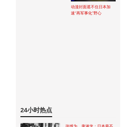
动漫封面遮不住日本加
速“再军事化”野心
24小时热点
张维为、唐湘龙：日本最不