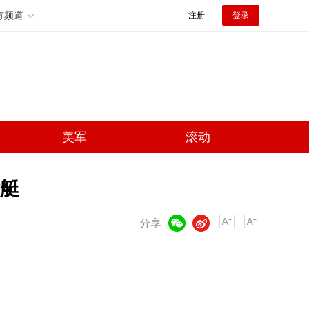
方频道
注册
登录
美军
滚动
潜艇
微信
微博
分享