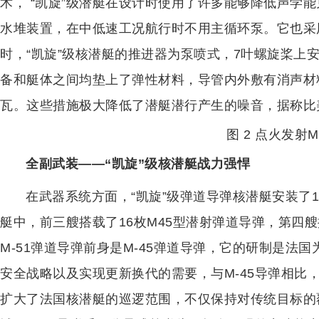
术， “凯旋”级潜艇在设计时使用了许多能够降低声学能
水堆装置，在中低速工况航行时不用主循环泵。它也采
时，“凯旋”级核潜艇的推进器为泵喷式，7叶螺旋桨上
备和艇体之间均垫上了弹性材料，导管内外敷有消声材
瓦。这些措施极大降低了潜艇潜行产生的噪音，据称比
图 2 点火发射
全副武装——“凯旋”级核潜艇战力强悍
在武器系统方面，“凯旋”级弹道导弹核潜艇安装了1
艇中，前三艘搭载了16枚M45型潜射弹道导弹，第四艘
M-51弹道导弹前身是M-45弹道导弹，它的研制是法
安全战略以及实现更新换代的需要，与M-45导弹相比，射
扩大了法国核潜艇的巡逻范围，不仅保持对传统目标的