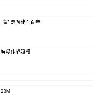
赢” 走向建军百年
反航母作战流程
30M