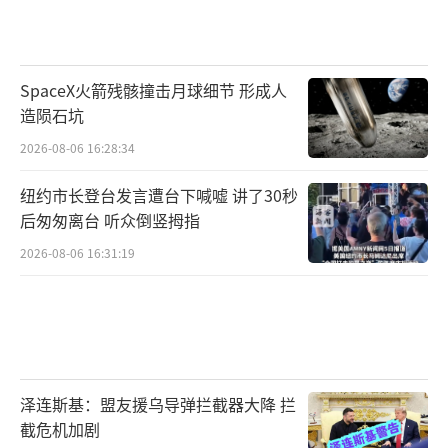
SpaceX火箭残骸撞击月球细节 形成人
造陨石坑
2026-08-06 16:28:34
纽约市长登台发言遭台下喊嘘 讲了30秒
后匆匆离台 听众倒竖拇指
2026-08-06 16:31:19
泽连斯基：盟友援乌导弹拦截器大降 拦
截危机加剧