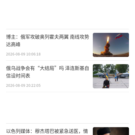
博主：俄军攻破奥列霍夫两翼 南线攻势
达高峰
2026-08-09 10:06:18
俄乌战争会有“大结局”吗 泽连斯基自
信设时间表
2026-08-09 20:22:05
以色列媒体：穆杰塔巴被紧急送医，情