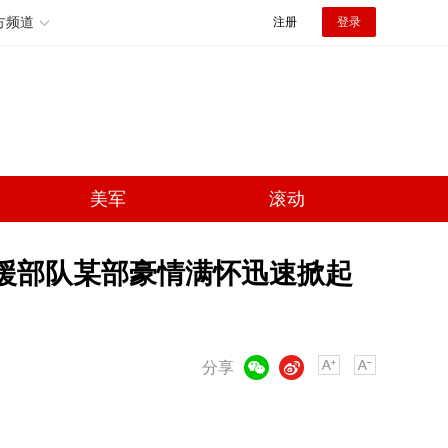
方频道
注册
登录
美军
滚动
支援部队某部豪情满怀迅速掀起
微信
微博
分享