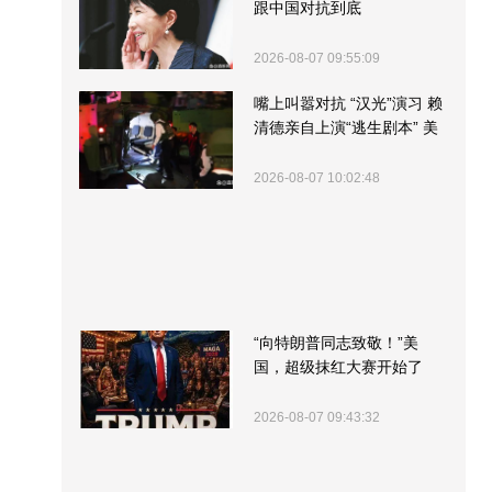
跟中国对抗到底
2026-08-07 09:55:09
嘴上叫嚣对抗 “汉光”演习 赖
清德亲自上演“逃生剧本” 美
军方围观“服务”
2026-08-07 10:02:48
“向特朗普同志致敬！”美
国，超级抹红大赛开始了
2026-08-07 09:43:32