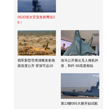
052D首次官宣发射鹰击2
0！
我军新型导弹清晰发射画
洛马公开展出无人僚机外
面首度公开 穿深可达10
形，和歼-50高度相似
米
第13艘055大驱开始试航