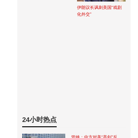
伊朗议长讽刺美国“戏剧
化外交”
24小时热点
管姚：中方对美“亮剑”反