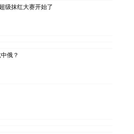
，超级抹红大赛开始了
抗中俄？