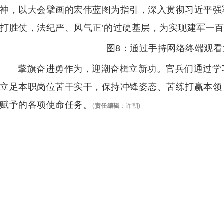
神，以大会擘画的宏伟蓝图为指引，深入贯彻习近平强
打胜仗，法纪严、风气正’的过硬基层，为实现建军一百
图8：通过手持网络终端观
擎旗奋进勇作为，迎潮奋楫立新功。官兵们通过学
立足本职岗位苦干实干，保持冲锋姿态、苦练打赢本领
赋予的各项使命任务。
(
责任编辑
：
许朝
)