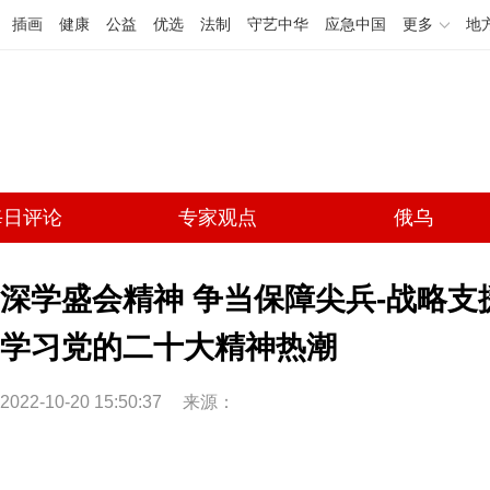
插画
健康
公益
优选
法制
守艺中华
应急中国
更多
地
每日评论
专家观点
俄乌
深学盛会精神 争当保障尖兵-战略
学习党的二十大精神热潮
2022-10-20 15:50:37
来源：