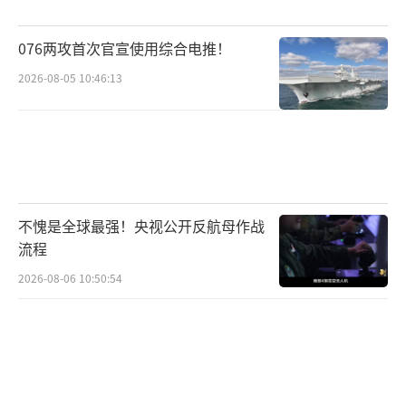
对于普京19日作出的一系列决定，《纽约
时报》解读称，普京将把更多权力交给这些地
076两攻首次官宣使用综合电推！
区的亲俄官员，这将允许他们在当地采取更多
2026-08-05 10:46:13
的限制性措施，更严格地控制关键的基础设
施、公共交通和通信。专家说，这是第二次世
界大战以来克里姆林宫首次宣布战时状态，考
虑到普京一直称对乌克兰是“特别军事行
动”，这一点非同一般。
（责任编辑：许朝）
不愧是全球最强！央视公开反航母作战
流程
2026-08-06 10:50:54