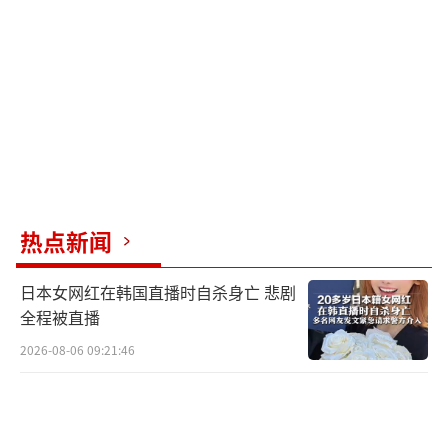
曾在推特上重申“没有与普京政权谈判的空
间”。
据俄罗斯卫星通讯社10月19日报道，普京1
9日还下令在乌东四地成立“国土防御指挥
部”。普京表示：“为协调工作，各联邦主体
领导人将获得成立有关指挥部的权限。请政
府、国防部等部门对他们提供一切必要协
热点新闻
助。”
日本女网红在韩国直播时自杀身亡 悲剧
针对外界关注的“俄是否计划在乌东四地
全程被直播
战时状态的背景下关闭边境”的问题，俄总统
2026-08-06 09:21:46
新闻秘书、克里姆林宫发言人佩斯科夫19日回
应称：“没有，没有类似计划。”