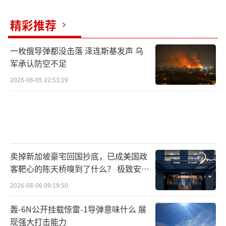
精彩推荐
一枚俄导弹都没击落 泽连斯基发声 乌
军承认防空不足
2026-08-05 22:53:19
卖掉新加坡豪宅回国抄底，已成美国政
客靶心的陈天桥嗅到了什么？ 极致安全
的追寻
2026-08-06 09:19:50
轰-6N公开挂载惊雷-1导弹意味什么 展
现强大打击能力