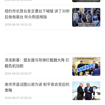
纽约市长登台发言遭台下喊嘘 讲了30秒
后匆匆离台 听众倒竖拇指
2026-08-06 16:31:19
泽连斯基：盟友援乌导弹拦截器大降 拦
截危机加剧
2026-08-06 20:54:17
高市早苗试图以退为进 和平表态背后的
策略
2026-08-07 07:50:22