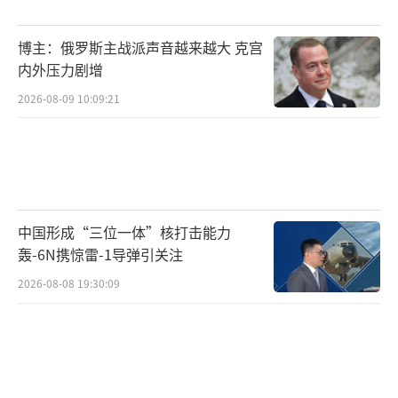
文不值，特拉斯正在破坏经济，只买一条面包
和一品脱牛奶，你可能需要满满一手推车的硬
博主：俄罗斯主战派声音越来越大 克宫
币。”
内外压力剧增
2026-08-09 10:09:21
据报道，特拉斯将于当地时间30日与预算
责任司举行紧急会谈。
（责任编辑：许朝）
中国形成“三位一体”核打击能力
轰-6N携惊雷-1导弹引关注
2026-08-08 19:30:09