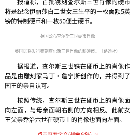
报道称，首批镌刻查尔斯三世肖像的硬币
将是纪念伊丽莎白二世女王生平的一枚面额5英
镑的特制硬币和一枚50便士硬币。
英国公布查尔斯三世硬币肖像
英国即将发行镌刻查尔斯三世肖像的新硬币。（路透社）
据报道，查尔斯三世镌在硬币上的肖像作
品是由雕刻家马丁·詹宁斯创作的，并得到了
国王的亲自认可。
按照传统，查尔斯三世在硬币上的肖像面
向左面，与母亲面朝右侧的方向相反。此前女
王父亲乔治六世在硬币上的肖像也面向左面。
硬币上肖像四周的拉丁文意为“国王查尔
点击查看全文(剩余
64
%)