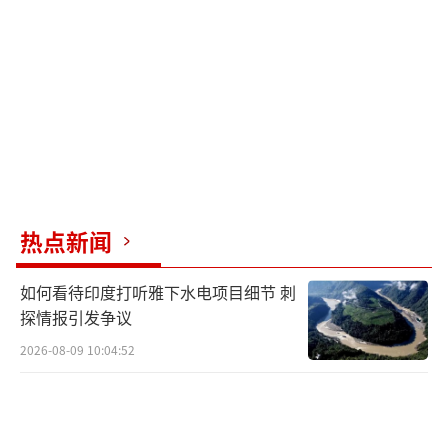
报道强调，镌刻有女王头像的270亿枚硬币
仍是法定货币，将逐步被替换。
设计新硬币上国王肖像的詹宁斯说：“这
是我创作出来的最小件作品，但想到世界各地
的人们会看到并保存它数百年让我深感谦
卑。”
热点新闻
不过，报道还指出，由于英国新首相特拉
如何看待印度打听雅下水电项目细节 刺
斯的经济政策，5英镑硬币很快就相等于50便士
探情报引发争议
了。在经历了一周的经济混乱后，首相特拉斯
2026-08-09 10:04:52
终于打破沉默，表示拒绝在向富人减税问题上
进行重大政策转向，股市随之蒸发320亿英镑。
也难怪有英国网友留言说：“这些新硬币将一