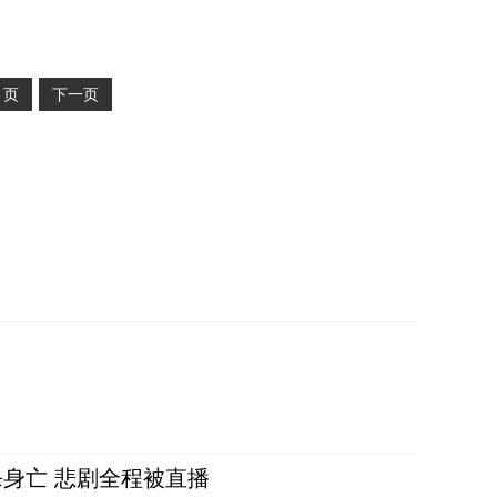
2
页
下一页
身亡 悲剧全程被直播