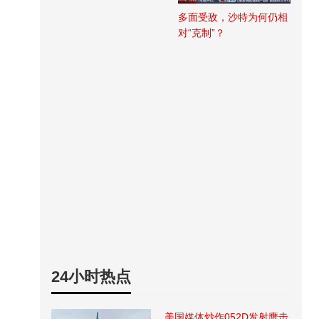
多面受敌，沙特为何仍相
对“克制”？
24小时热点
美国媒体炒作052D发射鹰击