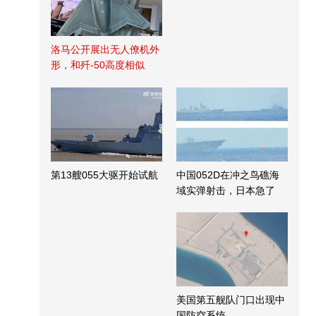
洛马公开展出无人僚机外
形，和歼-50高度相似
第13艘055大驱开始试航
中国052D在冲之鸟礁海
域实弹射击，日本急了
美国第五舰队门口出现中
国防空系统