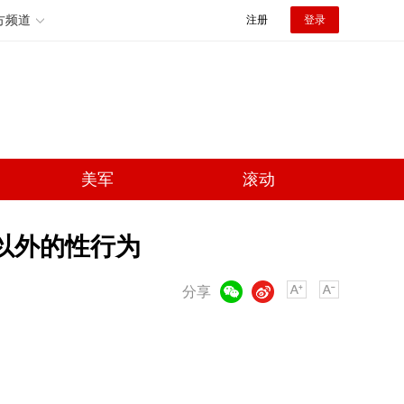
方频道
注册
登录
美军
滚动
姻以外的性行为
微信
微博
分享