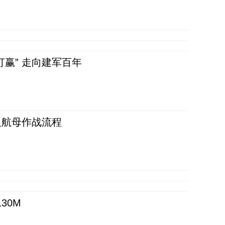
赢” 走向建军百年
反航母作战流程
30M