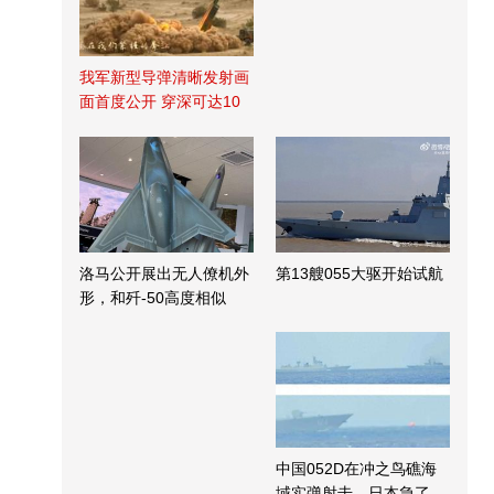
我军新型导弹清晰发射画
面首度公开 穿深可达10
米
洛马公开展出无人僚机外
第13艘055大驱开始试航
形，和歼-50高度相似
中国052D在冲之鸟礁海
域实弹射击，日本急了