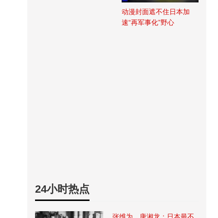
动漫封面遮不住日本加
速“再军事化”野心
24小时热点
张维为、唐湘龙：日本最不