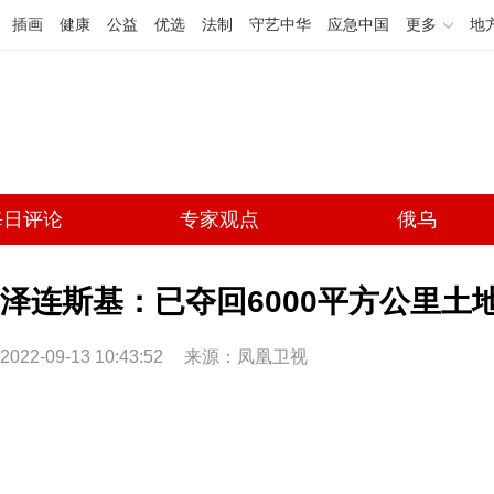
插画
健康
公益
优选
法制
守艺中华
应急中国
更多
地
每日评论
专家观点
俄乌
泽连斯基：已夺回6000平方公里土
2022-09-13 10:43:52
来源：凤凰卫视