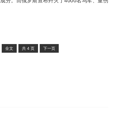
成分。而俄罗斯宣布歼灭了4000名乌军、重伤
全文
共
4
页
下一页