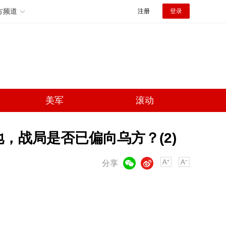
方频道
注册
登录
美军
滚动
地，战局是否已偏向乌方？(2)
微信
微博
分享