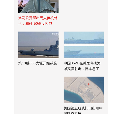
洛马公开展出无人僚机外
形，和歼-50高度相似
第13艘055大驱开始试航
中国052D在冲之鸟礁海
域实弹射击，日本急了
美国第五舰队门口出现中
国防空系统