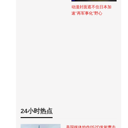
动漫封面遮不住日本加
速“再军事化”野心
24小时热点
美国媒体炒作052D发射鹰击