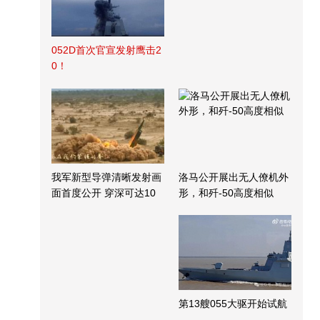
052D首次官宣发射鹰击2
0！
我军新型导弹清晰发射画
洛马公开展出无人僚机外
面首度公开 穿深可达10
形，和歼-50高度相似
米
第13艘055大驱开始试航