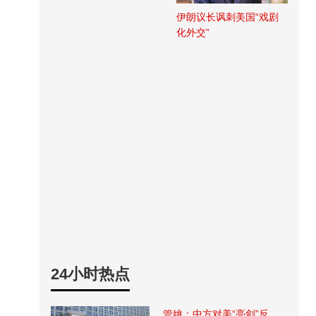
伊朗议长讽刺美国“戏剧
化外交”
24小时热点
管姚：中方对美“亮剑”反