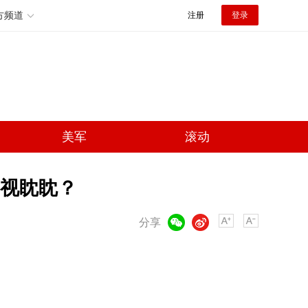
方频道
注册
登录
美军
滚动
视眈眈？
微信
微博
分享