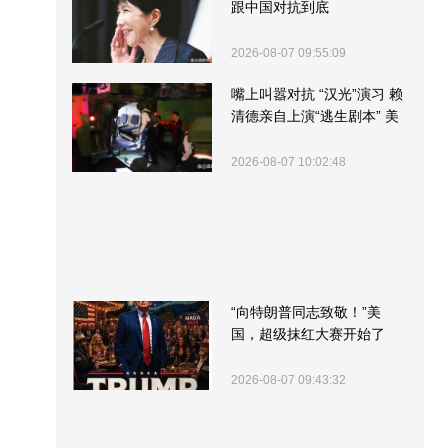
跟中国对抗到底
2026-08-07 09:55:09
嘴上叫嚣对抗 “汉光”演习 赖
清德亲自上演“逃生剧本” 美
军方围观“服务”
2026-08-07 10:02:48
“向特朗普同志致敬！”美
国，超级抹红大赛开始了
2026-08-07 09:43:32