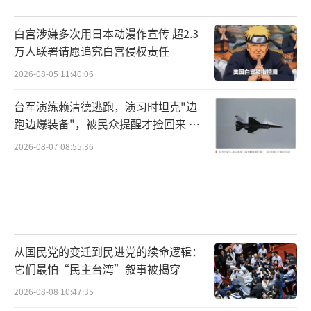
白宫涉嫌多次用日本动漫作宣传 超2.3
万人联署请愿追究白宫侵权责任
2026-08-05 11:40:06
台军演练赖清德逃跑，演习时坦克"边
跑边爆装备"，被民众提醒才捡回来 演
习状况频出引发关注
2026-08-07 08:55:36
从国民党的变迁到民进党的续命逻辑：
它们最怕“民主台湾”叙事被揭穿
2026-08-08 10:47:35