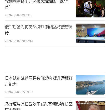
轮到赖清德了，深夜灰溜溜练“反斩
首”
2026-08-07 09:03:56
俄军后勤为何突然换帅 前线猛将接管补
给
2026-08-07 20:22:15
日本试射战斧导弹有何影响 提升远程打
击能力
2026-08-01 15:59:01
乌弹道导弹拦截效率暴跌有何影响 防空
压力剧增