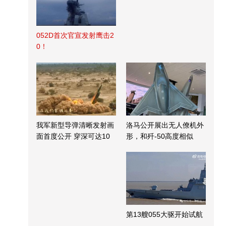
052D首次官宣发射鹰击2
0！
我军新型导弹清晰发射画
洛马公开展出无人僚机外
面首度公开 穿深可达10
形，和歼-50高度相似
米
第13艘055大驱开始试航