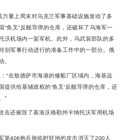
武装力量上周末对乌克兰军事基础设施发动了多
国“鱼叉”反舰导弹的仓库，还破坏了乌海军一
托沃机场内一架军机。此外，乌武装部队的多
特别军事行动进行的准备工作中的一部分。俄
动。
说：“在敖德萨市海港的修船厂区域内，海基远
提供给基辅政权的‘鱼叉’反舰导弹的仓库，还
。”
攻击还摧毁了基洛沃格勒州卡纳托沃军用机场
第406炮兵旅临时驻地的攻击消灭了200人、