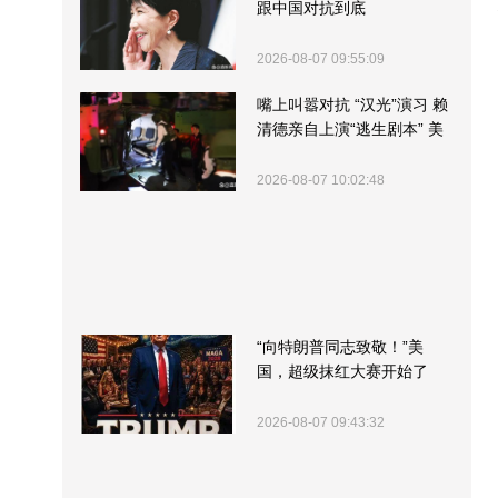
跟中国对抗到底
2026-08-07 09:55:09
嘴上叫嚣对抗 “汉光”演习 赖
清德亲自上演“逃生剧本” 美
军方围观“服务”
2026-08-07 10:02:48
“向特朗普同志致敬！”美
国，超级抹红大赛开始了
2026-08-07 09:43:32