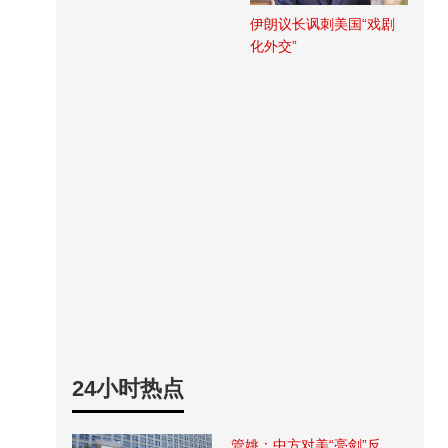
伊朗议长讽刺美国“戏剧
化外交”
24小时热点
管姚：中方对美“亮剑”反