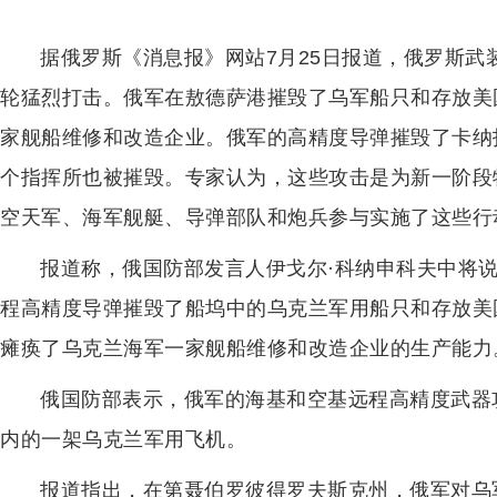
据俄罗斯《消息报》网站7月25日报道，俄罗斯
轮猛烈打击。俄军在敖德萨港摧毁了乌军船只和存放美
家舰船维修和改造企业。俄军的高精度导弹摧毁了卡纳
个指挥所也被摧毁。专家认为，这些攻击是为新一阶段
空天军、海军舰艇、导弹部队和炮兵参与实施了这些行
报道称，俄国防部发言人伊戈尔·科纳申科夫中将
程高精度导弹摧毁了船坞中的乌克兰军用船只和存放美国
瘫痪了乌克兰海军一家舰船维修和改造企业的生产能力
俄国防部表示，俄军的海基和空基远程高精度武器
内的一架乌克兰军用飞机。
报道指出，在第聂伯罗彼得罗夫斯克州，俄军对乌军