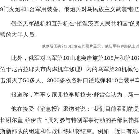
9门火炮和1台军用装备。俄炮兵对乌民族主义武装“顿巴
俄空天军战机和直升机在“顿涅茨克人民共和国”的
营的大半人员。
俄罗斯国防部23日发布的照片显示，俄陆军特种部队士
此外，俄军对乌军第10山地突击旅第108营和第1
位于尼古拉耶夫市内燃机车修理厂内的乌军第28机械化
击消灭了50多人、3000多枚各种口径炮弹和10台装甲
报道称，军事专家弗拉季斯拉夫·舒雷金认为，新
他在接受《消息报》采访时说：“我们目前看到的
长谢尔盖·绍伊古上周对参与特别军事行动的各部队指
斯新部队的组建和作战训练即将结束。例如，近日有消