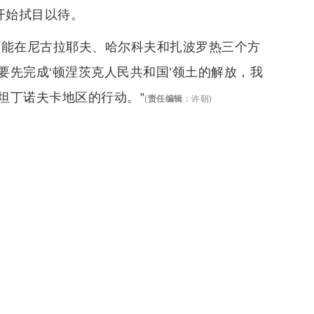
开始拭目以待。
可能在尼古拉耶夫、哈尔科夫和扎波罗热三个方
先完成‘顿涅茨克人民共和国’领土的解放，我
坦丁诺夫卡地区的行动。”
(
责任编辑
：
许朝
)