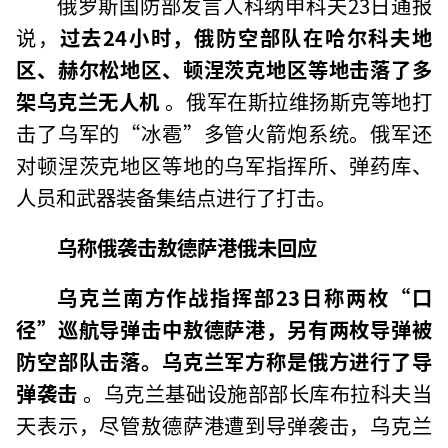
俄罗斯国防部发言人科纳申科夫23日通报
说，
过去24小时，俄防空部队在哈尔科夫地
区、赫尔松地区、顿涅茨克地区等地击落了多
架乌克兰无人机
。俄军在斯拉维扬斯克等地打
击了乌军的“冰雹”多管火箭炮系统。俄军还
对顿涅茨克地区等地的乌军指挥所、弹药库、
人员和武器装备集结点进行了打击。
乌称俄袭击敖德萨港俄未回应
乌克兰南方作战指挥部23日称两枚“口
径”巡航导弹击中敖德萨港，另有两枚导弹被
防空部队击落。乌克兰军方称是俄方进行了导
弹袭击
。乌克兰基础设施部部长库布拉科夫当
天表示，尽管敖德萨港遭到导弹袭击，乌克兰