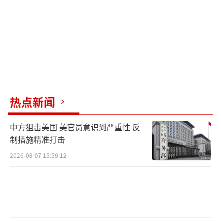
近年来，面对美国的战略围堵和挑衅，俄
罗斯将发展战略核力量列为装备发展优先方
向，不断推进“三位一体”核力量现代化。
值得注意的是，美国在对核武库进行升级
的同时，还不断降低核武器使用门槛。除使用B
61-12新型核弹外，美军还在研发并试验其他低
热点新闻
当量核弹头。早在2020年2月，美国海军便开始
在战略核潜艇上部署W76-2低当量核弹头。该
中方狙击美国 美官员意识到严重性 反
弹重量仅164公斤，爆炸威力约5000吨TNT当
制措施精准打击
量。未来，美海军计划将W76-2核弹头部署至
2026-08-07 15:59:12
朱姆沃尔特级隐形驱逐舰等新型战舰和核潜艇
上，试图将美海军打造成一支可实施灵活核打
击战术的“核海军”。