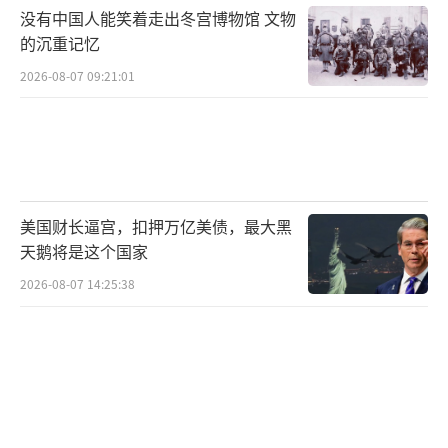
众所周知，核战争没有赢家。美国等核大
没有中国人能笑着走出冬宫博物馆 文物
国持续推进核武器现代化，不断增加核武数
的沉重记忆
量，加速发展战术核武器，势必增加全球核战
2026-08-07 09:21:01
争风险，对国际安全局势产生深远影响。
美国财长逼宫，扣押万亿美债，最大黑
天鹅将是这个国家
2026-08-07 14:25:38