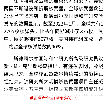
在《新削减战略武器条约》约束下，美俄
两国不断退役和拆解核武器，全球核武器数量
总体呈下降态势。斯德哥尔摩国际和平研究所
发布的数据显示，截至2022年1月，全球共有1
2705枚核弹头，比去年同期减少了375枚。其
中，俄罗斯拥有5977枚，美国拥有5428枚，合
计约占全球核弹总数的90%。
斯德哥尔摩国际和平研究所高级研究员汉
斯·M·克里斯滕森指出，有迹象表明，冷战
结束以来，全球核武器数量持续减少的趋势已
经结束。该研究所大规模杀伤武器项目主任威
尔弗雷德·万表示，拥核国家都在增加或升级
各自核武库，其中不少国家有关使用核武器的
点击查看全文(剩余
64
%)
言辞“日益尖锐”，核武器在其军事战略中的