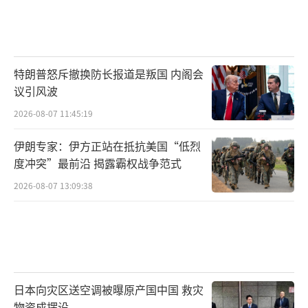
特朗普怒斥撤换防长报道是叛国 内阁会
议引风波
2026-08-07 11:45:19
伊朗专家：伊方正站在抵抗美国“低烈
度冲突”最前沿 揭露霸权战争范式
2026-08-07 13:09:38
日本向灾区送空调被曝原产国中国 救灾
物资成摆设