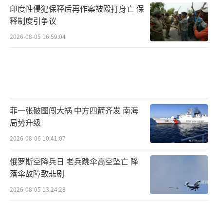
印度性侵犯保释后再作案被殴打身亡 保
释制度引争议
2026-08-05 16:59:04
菲一张破图闯大祸 中方四箭齐发 南海
局势升级
2026-08-06 10:41:07
俄罗斯空降兵日 老兵跳伞高空坠亡 降
落伞故障致悲剧
2026-08-05 13:24:28