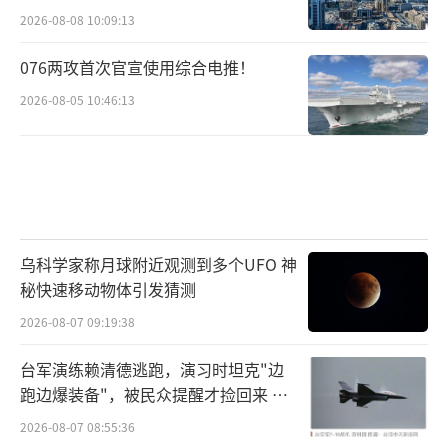
2026-08-08 10:09:13
076两攻首次官宣使用综合电推！
2026-08-05 10:46:13
乌科学家称月球附近观测到多个UFO 神
秘快速移动物体引发猜测
2026-08-07 09:19:38
台军演练赖清德逃跑，演习时坦克"边
跑边爆装备"，被民众提醒才捡回来 演
习状况频出引发关注
2026-08-07 08:55:36