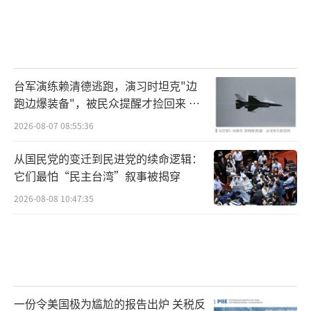
台军演练赖清德逃跑，演习时坦克"边
跑边爆装备"，被民众提醒才捡回来 演
习状况频出引发关注
2026-08-07 08:55:36
从国民党的变迁到民进党的续命逻辑：
它们最怕“民主台湾”叙事被揭穿
2026-08-08 10:47:35
一份令美国极为尴尬的报告出炉 关税反