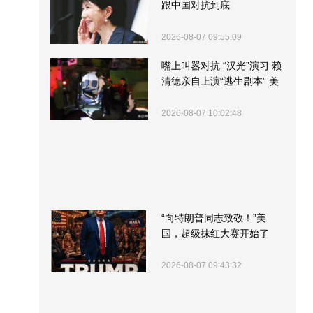
跟中国对抗到底
2026-08-07 09:55:09
嘴上叫嚣对抗 “汉光”演习 赖
清德亲自上演“逃生剧本” 美
军方围观“服务”
2026-08-07 10:02:48
“向特朗普同志致敬！”美
国，超级抹红大赛开始了
2026-08-07 09:43:32