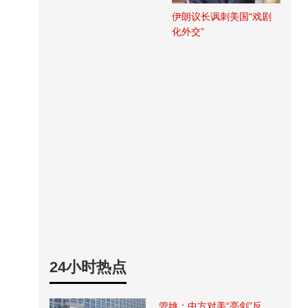
伊朗议长讽刺美国“戏剧
化外交”
24小时热点
管姚：中方对美“亮剑”反