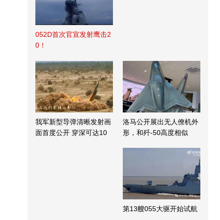
052D首次官宣发射鹰击2
0！
我军新型导弹清晰发射画
洛马公开展出无人僚机外
面首度公开 穿深可达10
形，和歼-50高度相似
米
第13艘055大驱开始试航